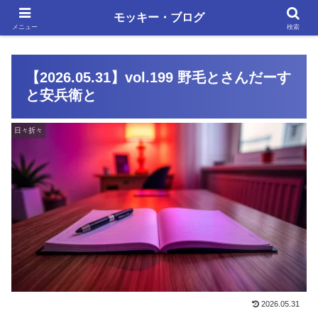
単調な日々にも、いろいろあります
モッキー・ブログ
メニュー
検索
【2026.05.31】vol.199 野毛とさんだーす
と安兵衛と
日々折々
2026.05.31