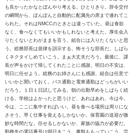
も良かったかなとぼんやり考える。ひとりきり。辞令交付
の瞬間から、ぽんぽんと自動的に配属先の席まで連れてこ
られた。それはNMCCのときとは違っていた。昼は食欲
なく、食べなくてもいいかもしれないと考えた。厚生会入
りたくないとわがままを言う。組合には入りたくないと思
う。総務部長は規律を訓示する。怖そうな部長だ。しばら
くネクタイしめていこう。まぁ大丈夫だろう。最後に、課
長が声をかけて帰してくれたことに感謝。明日の不安は、
明日に任せよう。総務のお姉さんにも感謝。組合は任意で
いいかと聞いておく。バス通勤と電車通勤はどっちがいい
だろう。１日１日試してみる。朝の出勤早めをしばらく続
ける。学校はよかったと思うけど、あれはあれ、今は今。
今は、ここに集中すればいい。昼を食べる場所は周りにな
さそう。早く仕事を覚えるしかないか。保育園の送迎が微
妙な時間だな。任せるしかないか、家族の協力が必要だ。
勤務先の電話番号は明日きこう。書類ももっていこう。労