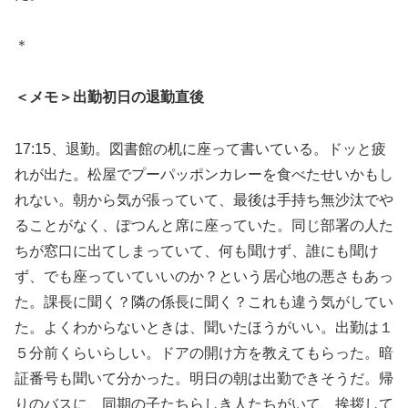
＊
＜メモ＞出勤初日の退勤直後
17:15、退勤。図書館の机に座って書いている。ドッと疲
れが出た。松屋でプーパッポンカレーを食べたせいかもし
れない。朝から気が張っていて、最後は手持ち無沙汰でや
ることがなく、ぽつんと席に座っていた。同じ部署の人た
ちが窓口に出てしまっていて、何も聞けず、誰にも聞け
ず、でも座っていていいのか？という居心地の悪さもあっ
た。課長に聞く？隣の係長に聞く？これも違う気がしてい
た。よくわからないときは、聞いたほうがいい。出勤は１
５分前くらいらしい。ドアの開け方を教えてもらった。暗
証番号も聞いて分かった。明日の朝は出勤できそうだ。帰
りのバスに、同期の子たちらしき人たちがいて、挨拶して