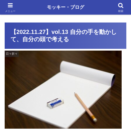
単調な日々にも、いろいろあります
モッキー・ブログ
メニュー
検索
【2022.11.27】vol.13 自分の手を動かし
て、自分の頭で考える
日々折々