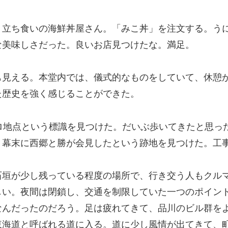
。立ち食いの海鮮丼屋さん。「みこ丼」を注文する。う
な美味しさだった。良いお店見つけたな。満足。
も見える。本堂内では、儀式的なものをしていて、休憩
た歴史を強く感じることができた。
ロ地点という標識を見つけた。だいぶ歩いてきたと思っ
、幕末に西郷と勝が会見したという跡地を見つけた。工
石垣が少し残っている程度の場所で、行き交う人もクル
しい。夜間は閉鎖し、交通を制限していた一つのポイン
なんだったのだろう。足は疲れてきて、品川のビル群を
東海道と呼ばれる道に入る。道に少し風情が出てきて、