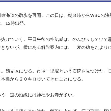
東海道の散歩を再開。この日は、朝８時からWBCの決
、12時出発。
を抜けていく。平日午後の空気感は、のんびりしていて
できないが、横にある解説案内には、「麦の穂をたより
た。鶴見区になる。市場一里塚という石碑を見つけた。
日本橋から２０キロ歩いてきたことになる。
いう。道の沿線には神社やお寺が多い。
門という旧跡を見つけた。解説によれば、江戸期末に横