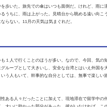
中を歩いた。旅先での傘はいつも面倒だ。けれど、雨に
いるうちに、雨は上がった。見晴台から眺める遠い向こ
ならない。11月の天気は気まぐれだ。
外も１人で行くことのほうが多い。なので、今回、気の
はグループとして大きいし、安全な台湾とはいえ外国を
という人もいて、幹事的な自分としては、無事で楽しい
調性ある人々だったことに加えて、現地滞在で留学中の
て、大いに助かった部分があった。彼がいなければ、こ