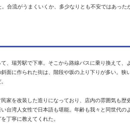
た。合流がうまくいくか、多少なりとも不安ではあった
って、瑞芳駅で下車。そこから路線バスに乗り換えて、
の斜面に作られた街は、階段や坂の上り下りが多い。狭
だ。
古民家を改装した造りになっており、店内の雰囲気も歴
若い台湾人女性で日本語も堪能。年齢も我々と同世代の
どを丁寧に教えてくれた。