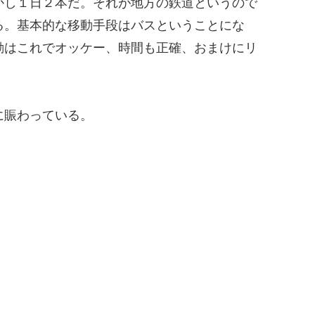
かし１日２本だ。それが地方の鉄道というので
る。基本的な移動手段はバスということにな
動はこれでオッケー、時間も正確、おまけにリ
に賑わっている。