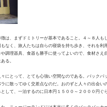
特徴は、まずドミトリーが基本であること。４～８人も
団もなく、旅人たちは自らの寝袋を持ち歩き、それを利
ロや調理器具、食器も勝手に使ってよいので、食材さえ
はある。
人々にとって、とても心強い空間なのである。バックパ
バラに散ってゆく交差点なのだ。おのずと人々の出会い
みとして、一泊するのに日本円１５００～２０００円ぐ
った。ニュージーランドには本当に多くのバックパッカ