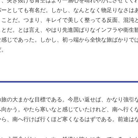
ど、突き抜ける青空はより一層心を晴れやかにさせてく
バーとしても有名だ。しかし、なんとなく物足りなさは
うことだ。つまり、キレイで美しく整ってる反面、混沌
ことだ。とは言え、やはり先進国ばりなインフラや衛生
な感じであった。しかし、初っ端から全快な旅ばかりで
だ。
の旅の大まかな目標である。今思い返せば、かなり強引
へ向かう。やたら寒いなと感じていたけれど、南へ行く
から、南へ行けば行くほど寒くなるはずである。前途は