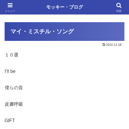
単調な日々にも、いろいろあります
モッキー・ブログ
メニュー
検索
マイ・ミスチル・ソング
2022.11.18
１０選
I’ll be
僕らの音
皮膚呼吸
GIFT